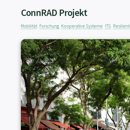
ConnRAD Projekt
Mobilität
Forschung
Kooperative Systeme
ITS
Resilien