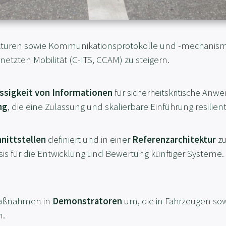
ekturen sowie Kommunikationsprotokolle und -mechanis
netzten Mobilität (C-ITS, CCAM) zu steigern.
ssigkeit von Informationen
für sicherheitskritische An
ng
, die eine Zulassung und skalierbare Einführung resilie
hnittstellen
definiert und in einer
Referenzarchitektur
zu
Basis für die Entwicklung und Bewertung künftiger System
 Maßnahmen in
Demonstratoren
um, die in Fahrzeugen sowi
n.