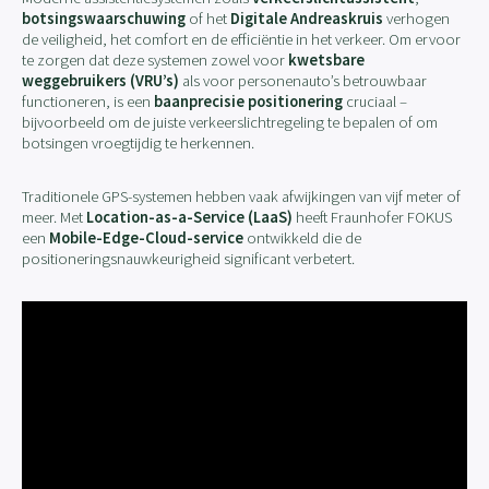
botsingswaarschuwing
of het
Digitale Andreaskruis
verhogen
de veiligheid, het comfort en de efficiëntie in het verkeer. Om ervoor
te zorgen dat deze systemen zowel voor
kwetsbare
weggebruikers (VRU’s)
als voor personenauto’s betrouwbaar
functioneren, is een
baanprecisie positionering
cruciaal –
bijvoorbeeld om de juiste verkeerslichtregeling te bepalen of om
botsingen vroegtijdig te herkennen.
Traditionele GPS-systemen hebben vaak afwijkingen van vijf meter of
meer. Met
Location-as-a-Service (LaaS)
heeft Fraunhofer FOKUS
een
Mobile-Edge-Cloud-service
ontwikkeld die de
positioneringsnauwkeurigheid significant verbetert.