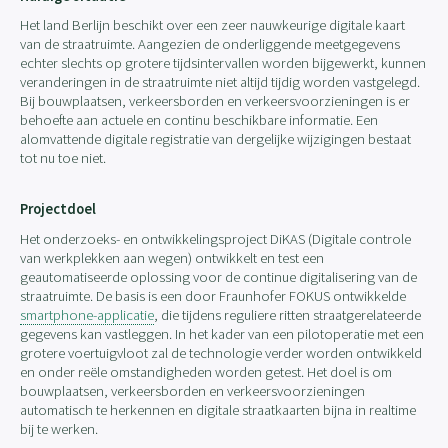
Het land Berlijn beschikt over een zeer nauwkeurige digitale kaart
van de straatruimte. Aangezien de onderliggende meetgegevens
echter slechts op grotere tijdsintervallen worden bijgewerkt, kunnen
veranderingen in de straatruimte niet altijd tijdig worden vastgelegd.
Bij bouwplaatsen, verkeersborden en verkeersvoorzieningen is er
behoefte aan actuele en continu beschikbare informatie. Een
alomvattende digitale registratie van dergelijke wijzigingen bestaat
tot nu toe niet.
Projectdoel
Het onderzoeks- en ontwikkelingsproject DiKAS (Digitale controle
van werkplekken aan wegen) ontwikkelt en test een
geautomatiseerde oplossing voor de continue digitalisering van de
straatruimte. De basis is een door Fraunhofer FOKUS ontwikkelde
smartphone-applicatie
, die tijdens reguliere ritten straatgerelateerde
gegevens kan vastleggen. In het kader van een pilotoperatie met een
grotere voertuigvloot zal de technologie verder worden ontwikkeld
en onder reële omstandigheden worden getest. Het doel is om
bouwplaatsen, verkeersborden en verkeersvoorzieningen
automatisch te herkennen en digitale straatkaarten bijna in realtime
bij te werken.