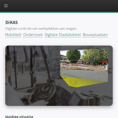
DiKAS
Digitale controle van werkplekken aan wegen
Mobiliteit
Onderzoek
Digitale Stadsdubbel
Bouwplaatsen
Huidige situatie