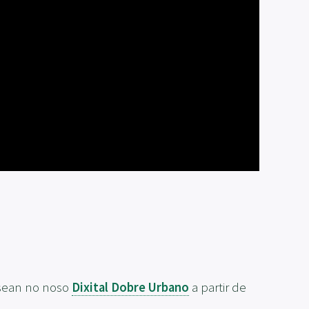
asean no noso
Dixital Dobre Urbano
a partir de