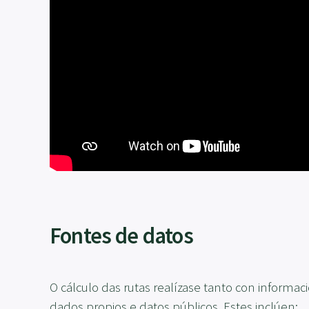
Fontes de datos
O cálculo das rutas realízase tanto con informa
dados propios e datos públicos. Estes inclúen: