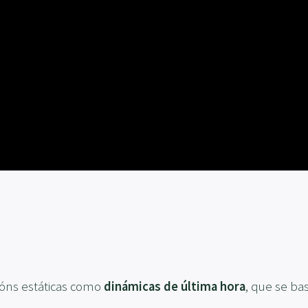
cións estáticas como
dinámicas de última hora
, que se b