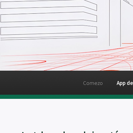
Comezo
App de