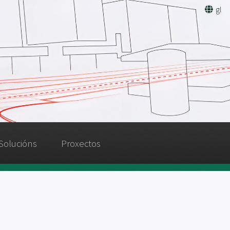
gl
Solucións
Proxectos