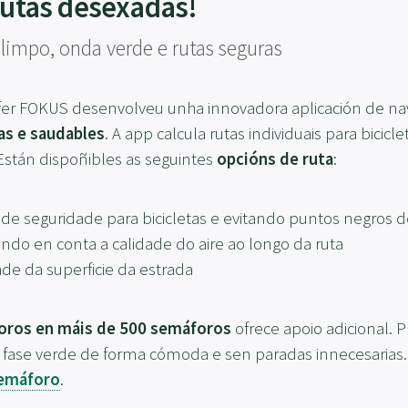
 rutas desexadas!
 limpo, onda verde e rutas seguras
fer FOKUS desenvolveu unha innovadora aplicación de nave
as e saudables
. A app calcula rutas individuais para bicic
 Están dispoñibles as seguintes
opcións de ruta
:
de seguridade para bicicletas e evitando puntos negros d
ndo en conta a calidade do aire ao longo da ruta
de da superficie da estrada
foros en máis de 500 semáforos
ofrece apoio adicional.
a fase verde de forma cómoda e sen paradas innecesarias. 
semáforo
.