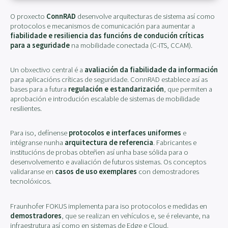
O proxecto
ConnRAD
desenvolve arquitecturas de sistema así como
protocolos e mecanismos de comunicación para aumentar a
fiabilidade e resiliencia das funcións de condución críticas
para a seguridade
na mobilidade conectada (C-ITS, CCAM).
Un obxectivo central é a
avaliación da fiabilidade da información
para aplicacións críticas de seguridade. ConnRAD establece así as
bases para a futura
regulación e estandarización
, que permiten a
aprobación e introdución escalable de sistemas de mobilidade
resilientes.
Para iso, defínense
protocolos e interfaces uniformes
e
intégranse nunha
arquitectura de referencia
. Fabricantes e
institucións de probas obteñen así unha base sólida para o
desenvolvemento e avaliación de futuros sistemas. Os conceptos
validaranse en
casos de uso exemplares
con demostradores
tecnolóxicos.
Fraunhofer FOKUS implementa para iso protocolos e medidas en
demostradores
, que se realizan en vehículos e, se é relevante, na
infraestrutura así como en sistemas de Edge e Cloud.