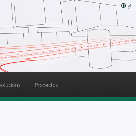
gl
Solucións
Proxectos