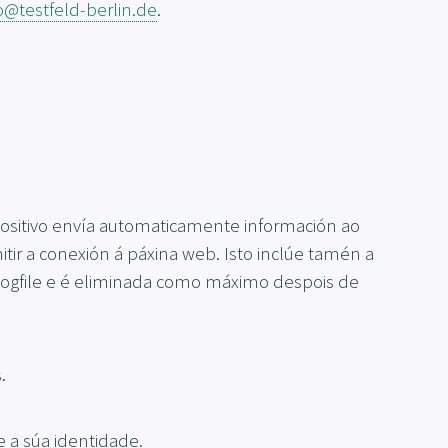
o@testfeld-berlin.de
.
positivo envía automaticamente información ao
tir a conexión á páxina web. Isto inclúe tamén a
 logfile e é eliminada como máximo despois de
.
e a súa identidade.