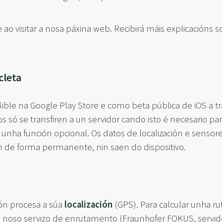
 ao visitar a nosa páxina web. Recibirá máis explicacións 
cleta
ible na Google Play Store e como beta pública de iOS a tr
os só se transfiren a un servidor cando isto é necesario pa
unha función opcional. Os datos de localización e senso
de forma permanente, nin saen do dispositivo.
ión procesa a súa
localización
(GPS). Para calcular unha ru
 ao noso servizo de enrutamento (Fraunhofer FOKUS, servi