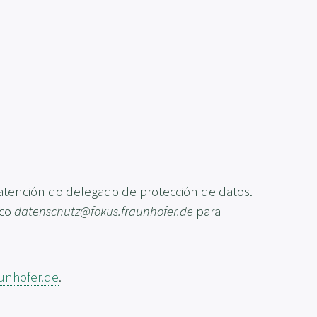
 atención do delegado de protección de datos.
ico
datenschutz@fokus.fraunhofer.de
para
aunhofer.de
.