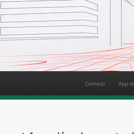
Comezo
App de