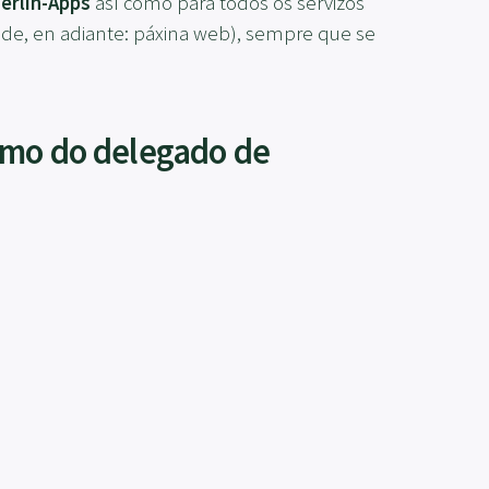
erlin-Apps
así como para todos os servizos
ade, en adiante: páxina web), sempre que se
omo do delegado de