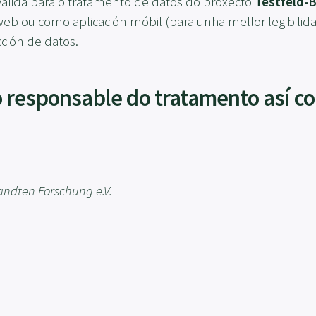
 válida para o tratamento de datos do proxecto
Testfeld-B
web ou como aplicación móbil (para unha mellor legibilid
cción de datos.
 responsable do tratamento así c
andten Forschung e.V.