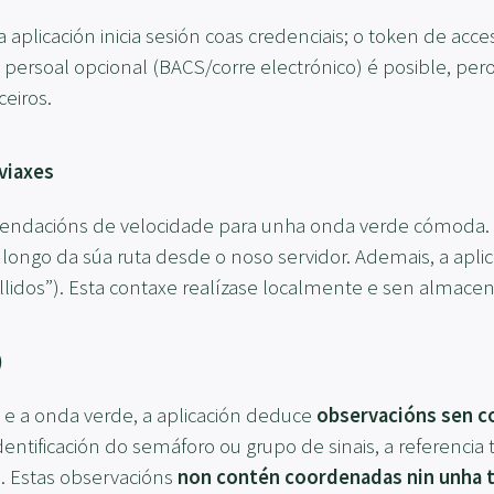
aplicación inicia sesión coas credenciais; o token de acc
ón persoal opcional (BACS/corre electrónico) é posible, pe
eiros.
viaxes
ndacións de velocidade para unha onda verde cómoda. Para
longo da súa ruta desde o noso servidor. Ademais, a apli
lidos”). Esta contaxe realízase localmente e sen almacena
)
 e a onda verde, a aplicación deduce
observacións sen 
entificación do semáforo ou grupo de sinais, a referenci
. Estas observacións
non contén coordenadas nin unha