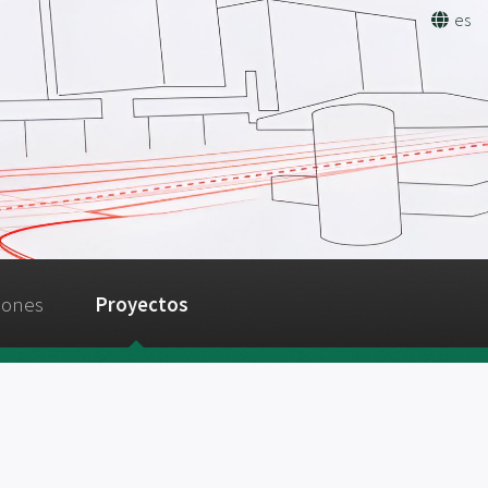
es
iones
Proyectos