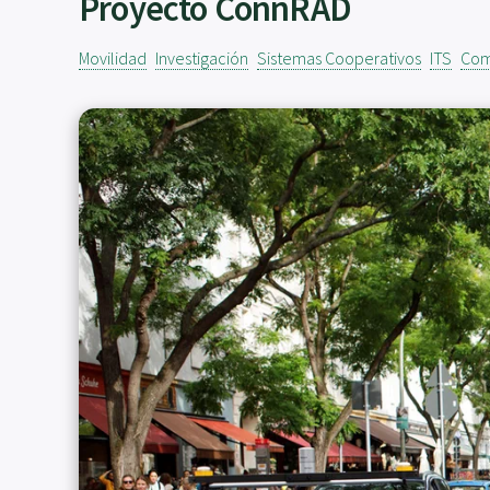
Proyecto ConnRAD
Movilidad
Investigación
Sistemas Cooperativos
ITS
Com