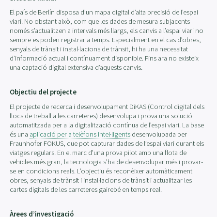
El país de Berlín disposa d’un mapa digital d’alta precisió de l’espai
viari. No obstant això, com que les dades de mesura subjacents
només s’actualitzen a intervals més llargs, els canvis a l’espai viari no
sempre es poden registrar a temps. Especialment en el cas d’obres,
senyals de trànsit i instal·lacions de trànsit, hi ha una necessitat
d’informació actual i contínuament disponible. Fins ara no existeix
una captació digital extensiva d’aquests canvis.
Objectiu del projecte
El projecte de recerca i desenvolupament DiKAS (Control digital dels
llocs de treball a les carreteres) desenvolupa i prova una solució
automatitzada per a la digitalització contínua de l’espai viari. La base
és una
aplicació per a telèfons intel·ligents
desenvolupada per
Fraunhofer FOKUS, que pot capturar dades de l’espai viari durant els
viatges regulars. En el marc d’una prova pilot amb una flota de
vehicles més gran, la tecnologia s’ha de desenvolupar més i provar-
se en condicions reals. L’objectiu és reconèixer automàticament
obres, senyals de trànsit i instal·lacions de trànsit i actualitzar les
cartes digitals de les carreteres gairebé en temps real.
Àrees d’investigació