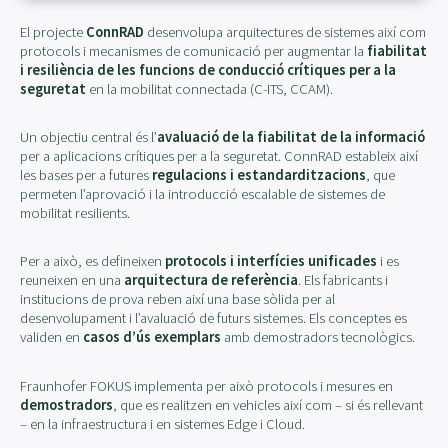
El projecte
ConnRAD
desenvolupa arquitectures de sistemes així com
protocols i mecanismes de comunicació per augmentar la
fiabilitat
i resiliència de les funcions de conducció crítiques per a la
seguretat
en la mobilitat connectada (C-ITS, CCAM).
Un objectiu central és l’
avaluació de la fiabilitat de la informació
per a aplicacions crítiques per a la seguretat. ConnRAD estableix així
les bases per a futures
regulacions i estandarditzacions
, que
permeten l’aprovació i la introducció escalable de sistemes de
mobilitat resilients.
Per a això, es defineixen
protocols i interfícies unificades
i es
reuneixen en una
arquitectura de referència
. Els fabricants i
institucions de prova reben així una base sòlida per al
desenvolupament i l’avaluació de futurs sistemes. Els conceptes es
validen en
casos d’ús exemplars
amb demostradors tecnològics.
Fraunhofer FOKUS implementa per això protocols i mesures en
demostradors
, que es realitzen en vehicles així com – si és rellevant
– en la infraestructura i en sistemes Edge i Cloud.